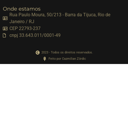
Onde estamos
Rua Paulo Moura, 50/213 - Barra da Tijuca, Rio de
Janeiro / RJ
CEP 22793-237
cnpj 33.643.011/0001-49
2023 - Todos os direitos reservados.
Feito por Cazmilian Zórdic