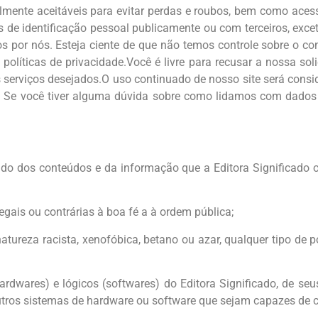
ente aceitáveis ​​para evitar perdas e roubos, bem como aces
e identificação pessoal publicamente ou com terceiros, exceto
os por nós. Esteja ciente de que não temos controle sobre o c
 políticas de privacidade.Você é livre para recusar a nossa s
 serviços desejados.O uso continuado de nosso site será cons
s. Se você tiver alguma dúvida sobre como lidamos com dados 
o dos conteúdos e da informação que a Editora Significado of
egais ou contrárias à boa fé a à ordem pública;
ureza racista, xenofóbica, betano ou azar, qualquer tipo de po
dwares) e lógicos (softwares) do Editora Significado, de seus
outros sistemas de hardware ou software que sejam capazes de