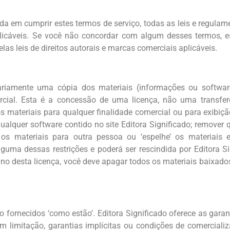
rda em cumprir estes termos de serviço, todas as leis e regulame
licáveis. Se você não concordar com algum desses termos, es
las leis de direitos autorais e marcas comerciais aplicáveis.
riamente uma cópia dos materiais (informações ou software)
rcial. Esta é a concessão de uma licença, não uma transferê
os materiais para qualquer finalidade comercial ou para exibiçã
alquer software contido no site Editora Significado; remover 
r os materiais para outra pessoa ou ‘espelhe’ os materiais e
lguma dessas restrições e poderá ser rescindida por Editora S
ino desta licença, você deve apagar todos os materiais baixado
o fornecidos ‘como estão’. Editora Significado oferece as garanti
sem limitação, garantias implícitas ou condições de comercial