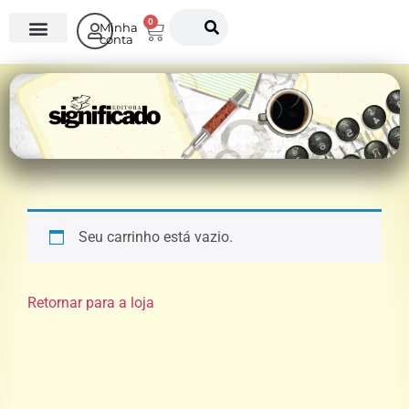
0
Minha
conta
O Instituto
Seu carrinho está vazio.
Retornar para a loja