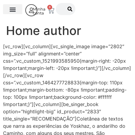
0
Minha
conta
O Instituto
Home author
[vc_row][vc_column][vc_single_image image=”2802″
img_size=”full” alignment=”center”
css=”.vc_custom_1521993585950{margin-right: -20px
!important;margin-left: -20px !important;}”][/vc_column]
[/vc_row][vc_row
css=”.vc_custom_1464277728833{margin-top: 110px
!important;margin-bottom: -80px !important;padding-
top: 100px !important;background-color: #ffffff
!important;}”][vc_column][be_singer_book
option=”hightlight-big” id_product=”2833″
title_single=”RECOMENDAÇÃO”]Coletânea de textos
que narra as experiências de Yoskhaz, o andarilho do
Caminho, com alguns dos seus mestres. São