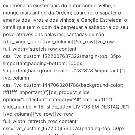
experiências existenciais do autor com o Velho, o
monge mais antigo da Ordem; Loureiro, o sapateiro
amante dos livros e dos vinhos; e Canção Estrelada, o
xamã que tem o dom de perpetuar a sabadoria do seu
povo através das palavras, cantadas ou não.
[/be_singer_book][/vc_column][/vc_row][vc_row
full_width=”stretch_row_content”
css=”.vc_custom_1522007637322{margin-top: 35px
!important;padding-bottom: 100px
!important;background-color: #282828 !important;}”]
[vc_column
css=”.vc_custom_1447063201788{background-color:
#ffffff !important;}”][be_product_slide
option=”deflection” category=”All” color=”#ffffff”
slide_number=”15″ slide_title=”LIVROS EM DESTAQUE”]
[/vc_column][/vc_row][vc_row
full_width=”stretch_row_content”
css=”.vc_custom_1522004560074{padding-top: 50px