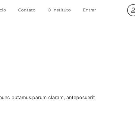
ício
Contato
O Instituto
Entrar
 nunc putamus.parum claram, anteposuerit