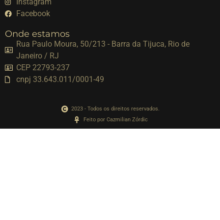
Instagram
Facebook
Onde estamos
Rua Paulo Moura, 50/213 - Barra da Tijuca, Rio de
Janeiro / RJ
CEP 22793-237
cnpj 33.643.011/0001-49
2023 - Todos os direitos reservados.
Feito por Cazmilian Zórdic