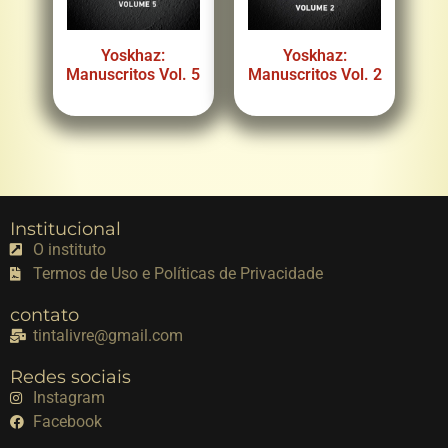
Yoskhaz:
Yoskhaz:
Manuscritos Vol. 5
Manuscritos Vol. 2
Institucional
O instituto
Termos de Uso e Políticas de Privacidade
contato
tintalivre@gmail.com
Redes sociais
Instagram
Facebook